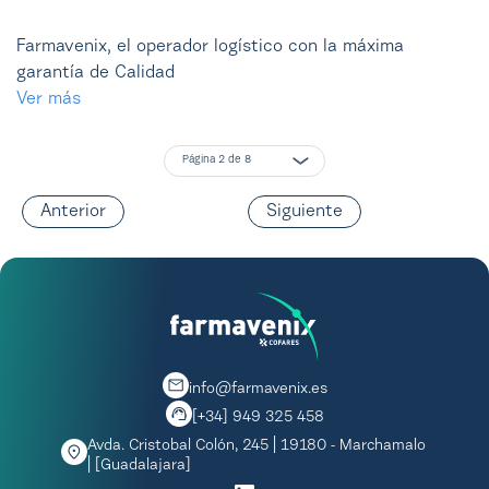
Farmavenix, el operador logístico con la máxima
garantía de Calidad
Ver más
Página 2 de 8
Anterior
Siguiente
info@farmavenix.es
[+34] 949 325 458
Avda. Cristobal Colón, 245 | 19180 - Marchamalo
| [Guadalajara]