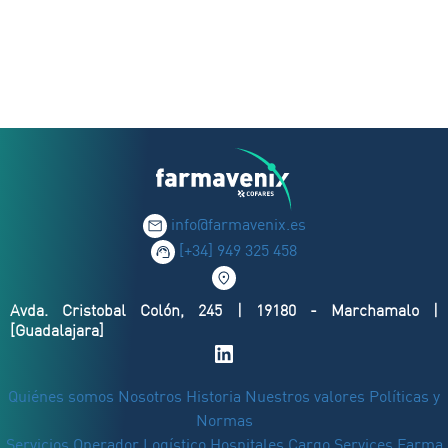
info@farmavenix.es
[+34] 949 325 458
Avda. Cristobal Colón, 245 | 19180 - Marchamalo |
[Guadalajara]
Quiénes somos
Nosotros
Historia
Nuestros valores
Políticas y
Normas
Servicios
Operador Logístico
Hospitales
Cargo Services Farma