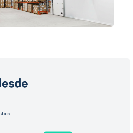
desde
stica.