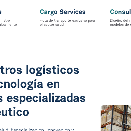
s
Cargo Services
Consul
inistro
Flota de transporte exclusiva para
Diseño, defin
uipamiento
el sector salud.
modelos de e
ros logísticos
cnología en
s especializadas
éutico
lud. Especialización, innovación y