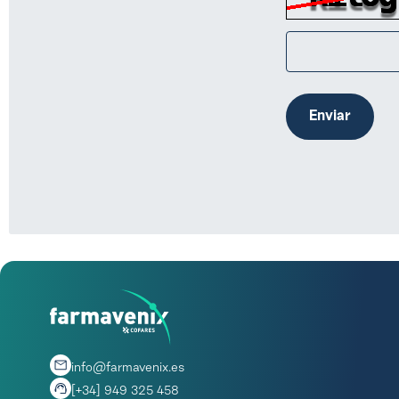
Enviar
info@farmavenix.es
[+34] 949 325 458