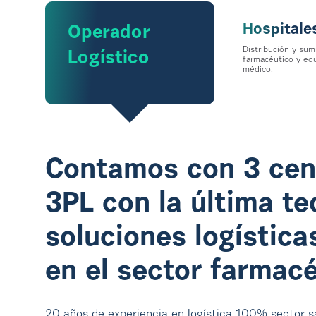
Hospitale
Operador
Distribución y sum
Logístico
farmacéutico y eq
médico.
Contamos con 3 cent
3PL con la última te
soluciones logística
en el sector farmac
20 años de experiencia en logística 100% sector sa