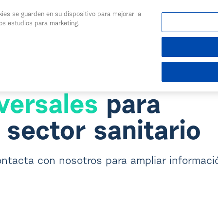
kies se guarden en su dispositivo para mejorar la
ros estudios para marketing.
os
Noticias
Calidad
ecializadas en
versales
para
 sector sanitario
ontacta con nosotros para ampliar informaci