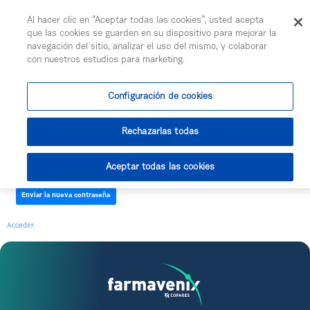
Togg
Al hacer clic en “Aceptar todas las cookies”, usted acepta
Saltar al contenido principal
que las cookies se guarden en su dispositivo para mejorar la
navegación del sitio, analizar el uso del mismo, y colaborar
con nuestros estudios para marketing.
He olvidado mi contraseña
Nombre de usuario
Configuración de cookies
Rechazarlas todas
Texto de verificación
Aceptar todas las cookies
Enviar la nueva contraseña
Acceder