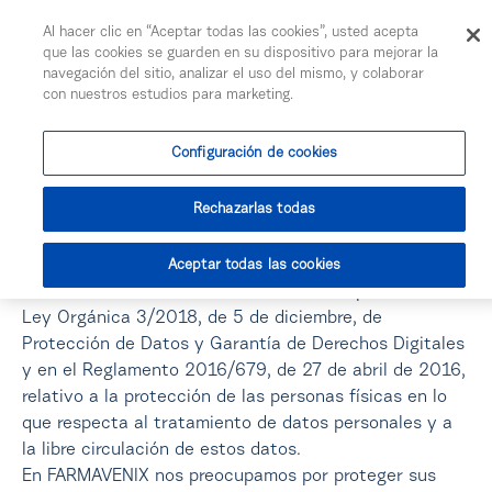
Togg
Al hacer clic en “Aceptar todas las cookies”, usted acepta
Saltar al contenido principal
que las cookies se guarden en su dispositivo para mejorar la
navegación del sitio, analizar el uso del mismo, y colaborar
con nuestros estudios para marketing.
Política de Privacidad
Configuración de cookies
Rechazarlas todas
La presente Política de Privacidad y de Protección de
Datos, está orientada a facilitarle cuánta información
necesita para comprender el alcance y el objeto del
Aceptar todas las cookies
tratamiento de datos de acuerdo a lo dispuesto en la
Ley Orgánica 3/2018, de 5 de diciembre, de
Protección de Datos y Garantía de Derechos Digitales
y en el Reglamento 2016/679, de 27 de abril de 2016,
relativo a la protección de las personas físicas en lo
que respecta al tratamiento de datos personales y a
la libre circulación de estos datos.
En FARMAVENIX nos preocupamos por proteger sus