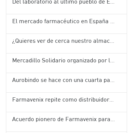
Del laboratorio al último pueblo de España
El mercado farmacéutico en España ha crecido un 1,7% en los últimos doce meses
¿Quieres ver de cerca nuestro almacén?
Mercadillo Solidario organizado por la Fundación Cofares
Aurobindo se hace con una cuarta parte de los medicamentos de la última subasta
Farmavenix repite como distribuidor de la vacuna de la gripe
Acuerdo pionero de Farmavenix para la gestión del calendario vacunal de niños y adultos en Canarias