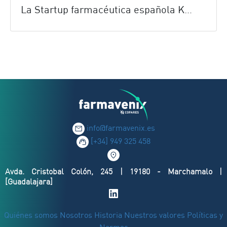
La Startup farmacéutica española Kurasana, nuevo cliente de Farmavenix
info@farmavenix.es
[+34] 949 325 458
Avda. Cristobal Colón, 245 | 19180 - Marchamalo |
[Guadalajara]
Quiénes somos
Nosotros
Historia
Nuestros valores
Políticas y