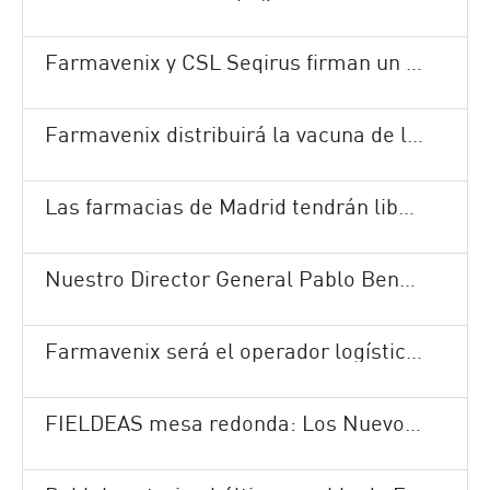
Farmavenix y CSL Seqirus firman un nuevo contrato de cinco años para la distribución de la vacuna de la gripe en España
Farmavenix distribuirá la vacuna de la gripe a nivel nacional en la campaña 2018-2019
Las farmacias de Madrid tendrán libertad de horarios y podrán dispensar medicamentos a domicilio.
Nuestro Director General Pablo Bengoa ofrece una entrevista tras la distribución de la vacuna de la gripe a nivel nacional.
Farmavenix será el operador logístico del laboratorio VegenatHealthcare
FIELDEAS mesa redonda: Los Nuevos Retos Logísticos