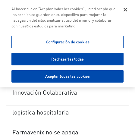
Togg
Al hacer clic en “Aceptar todas las cookies”, usted acepta que
las cookies se guarden en su dispositivo para mejorar la
navegación del sitio, analizar el uso del mismo, y colaborar
con nuestros estudios para marketing.
Saltar al contenido principal
Nuevas funcionalidades en el área privada de Farmavenix
Configuración de cookies
Logística Canarias junto a Kern Pharma
Rechazarlas todas
Campaña de la Gripe 2025
Aceptar todas las cookies
Innovación Colaborativa
logística hospitalaria
Farmavenix no se apaga