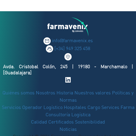
info@farmavenix.es
[+34] 949 325 458
Avda. Cristobal Colón, 245 | 19180 - Marchamalo |
[Guadalajara]
Quiénes somos
Nosotros
Historia
Nuestros valores
Políticas y
Normas
Servicios
Operador Logístico
Hospitales
Cargo Services Farma
Consultoría Logística
Calidad
Certificados
Sostenibilidad
Noticias