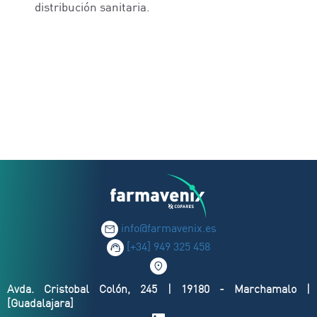
distribución sanitaria.
info@farmavenix.es
[+34] 949 325 458
Avda. Cristobal Colón, 245 | 19180 - Marchamalo |
[Guadalajara]