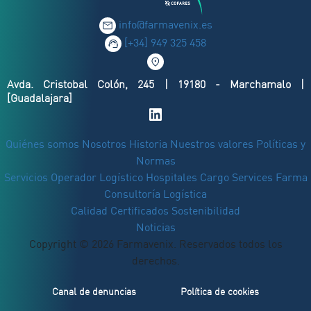
info@farmavenix.es
[+34] 949 325 458
Avda. Cristobal Colón, 245 | 19180 - Marchamalo |
[Guadalajara]
Quiénes somos
Nosotros
Historia
Nuestros valores
Políticas y
Normas
Servicios
Operador Logístico
Hospitales
Cargo Services Farma
Consultoría Logística
Calidad
Certificados
Sostenibilidad
Noticias
Copyright © 2026 Farmavenix. Reservados todos los
derechos.
Canal de denuncias
Política de cookies