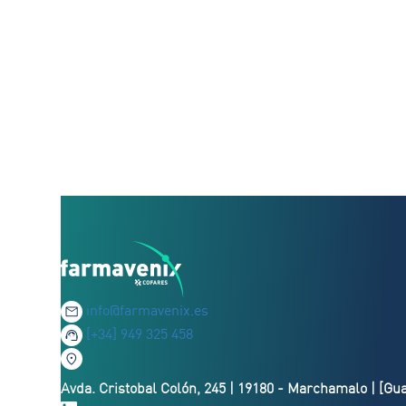
info@farmavenix.es
[+34] 949 325 458
Avda. Cristobal Colón, 245 | 19180 - Marchamalo | [Gu