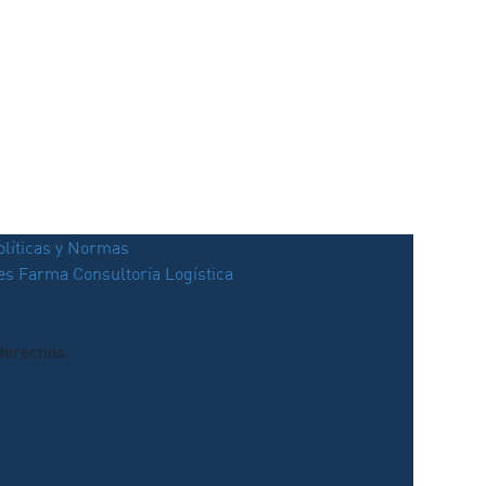
olíticas y Normas
ces Farma
Consultoría Logística
derechos.