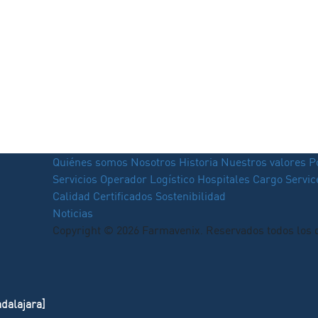
Quiénes somos
Nosotros
Historia
Nuestros valores
P
Servicios
Operador Logístico
Hospitales
Cargo Servi
Calidad
Certificados
Sostenibilidad
Noticias
Copyright © 2026 Farmavenix. Reservados todos los 
adalajara]