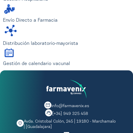
Envío Directo a Farmacia
Distribución laboratorio-mayorista
Gestión de calendario vacunal
info@farmavenix.es
[+34] 949 325 458
Avda. Cristobal Colón, 245 | 19180 - Marchamalo
| [Guadalajara]