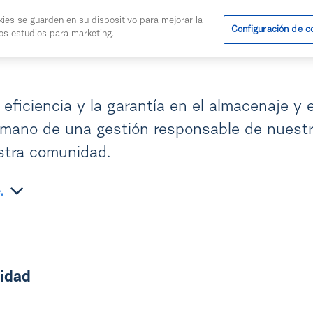
kies se guarden en su dispositivo para mejorar la
Configuración de c
ros estudios para marketing.
os
Noticias
Calidad
farmavenix.
eficiencia y la garantía en el almacenaje y e
 mano de una gestión responsable de nuestr
estra comunidad.
e.
lidad