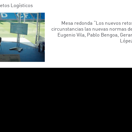
tos Logísticos
Mesa redonda “Los nuevos retos 
circunstancias las nuevas normas del
Eugenio Vila, Pablo Bengoa, Gera
Lópe