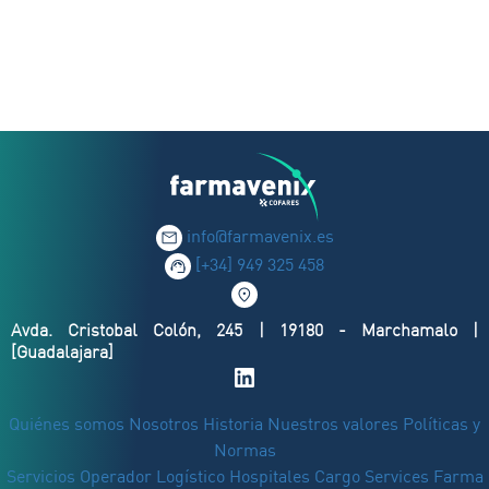
info@farmavenix.es
[+34] 949 325 458
Avda. Cristobal Colón, 245 | 19180 - Marchamalo |
[Guadalajara]
Quiénes somos
Nosotros
Historia
Nuestros valores
Políticas y
Normas
Servicios
Operador Logístico
Hospitales
Cargo Services Farma