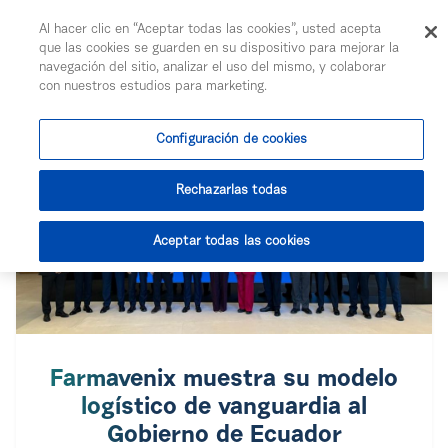
Togg
Al hacer clic en “Aceptar todas las cookies”, usted acepta
Saltar al contenido principal
que las cookies se guarden en su dispositivo para mejorar la
navegación del sitio, analizar el uso del mismo, y colaborar
con nuestros estudios para marketing.
Configuración de cookies
Rechazarlas todas
Aceptar todas las cookies
Farmavenix muestra su modelo
logístico de vanguardia al
Gobierno de Ecuador