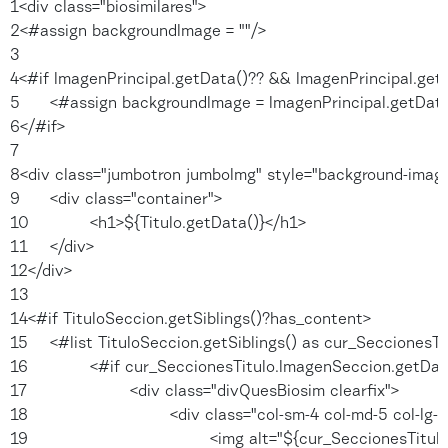
1
<div class="biosimilares"> 
2
<#assign backgroundImage = ""/> 
3
4
<#if ImagenPrincipal.getData()?? && ImagenPrincipal.getDat
5
	<#assign backgroundImage = ImagenPrincipal.getData()
6
</#if> 
7
8
<div class="jumbotron jumboImg" style="background-image:
9
	<div class="container"> 
10
		<h1>${Titulo.getData()}</h1> 
11
	</div> 
12
</div> 
13
14
<#if TituloSeccion.getSiblings()?has_content> 
15
	<#list TituloSeccion.getSiblings() as cur_SeccionesTi
16
		<#if cur_SeccionesTitulo.ImagenSeccion.getDa
17
			<div class="divQuesBiosim clearfix"> 
18
				<div class="col-sm-4 col-md-5 col-l
19
					<img alt="${cur_SeccionesTi