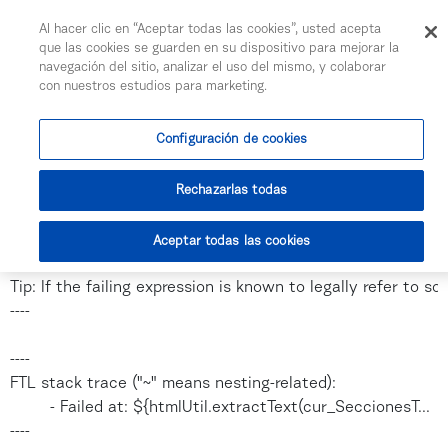
Togg
Al hacer clic en “Aceptar todas las cookies”, usted acepta
Saltar al contenido principal
que las cookies se guarden en su dispositivo para mejorar la
Presencia de Farmavenix en Pharma 2018 en Lisboa
navegación del sitio, analizar el uso del mismo, y colaborar
con nuestros estudios para marketing.
Se ha producido un error al procesar la plantilla.
Configuración de cookies
The following has evaluated to null or missing:

==> htmlUtil.extractText  [in template "184978018#18497
Rechazarlas todas
----

Tip: It's the step after the last dot that caused this error, n
Aceptar todas las cookies
----

Tip: If the failing expression is known to legally refer t
----

----

FTL stack trace ("~" means nesting-related):

	- Failed at: ${htmlUtil.extractText(cur_SeccionesT...  [in template "184978018#184978059#54318" at line 28, column 37]

----