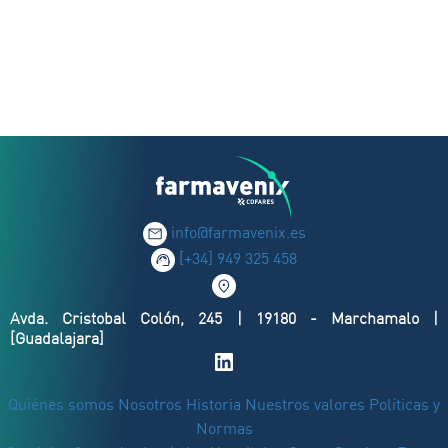
info@farmavenix.es
[+34] 949 325 458
Avda. Cristobal Colón, 245 | 19180 - Marchamalo |
[Guadalajara]
Quiénes somos
Nosotros
Historia
Nuestros valores
Políticas y
Normas