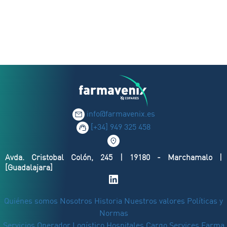
info@farmavenix.es
[+34] 949 325 458
Avda. Cristobal Colón, 245 | 19180 - Marchamalo |
[Guadalajara]
Quiénes somos
Nosotros
Historia
Nuestros valores
Políticas y
Normas
Servicios
Operador Logístico
Hospitales
Cargo Services Farma