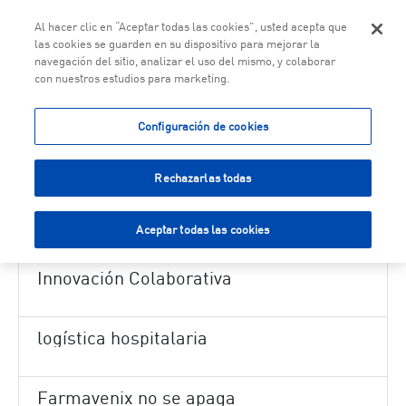
Togg
Al hacer clic en “Aceptar todas las cookies”, usted acepta que
las cookies se guarden en su dispositivo para mejorar la
navegación del sitio, analizar el uso del mismo, y colaborar
con nuestros estudios para marketing.
Skip to Main Content
Nuevas funcionalidades en el área privada de Farmavenix
Configuración de cookies
Logística Canarias junto a Kern Pharma
Rechazarlas todas
Campaña de la Gripe 2025
Aceptar todas las cookies
Innovación Colaborativa
logística hospitalaria
Farmavenix no se apaga