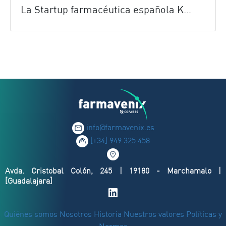
La Startup farmacéutica española Kurasana, nuevo cliente de Farmavenix
info@farmavenix.es
[+34] 949 325 458
Avda. Cristobal Colón, 245 | 19180 - Marchamalo |
[Guadalajara]
Quiénes somos
Nosotros
Historia
Nuestros valores
Políticas y