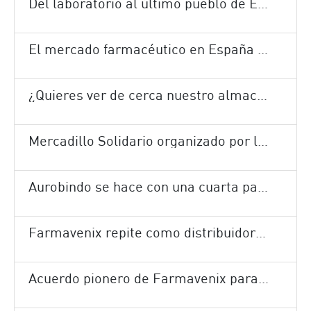
Del laboratorio al último pueblo de España
El mercado farmacéutico en España ha crecido un 1,7% en los últimos doce meses
¿Quieres ver de cerca nuestro almacén?
Mercadillo Solidario organizado por la Fundación Cofares
Aurobindo se hace con una cuarta parte de los medicamentos de la última subasta
Farmavenix repite como distribuidor de la vacuna de la gripe
Acuerdo pionero de Farmavenix para la gestión del calendario vacunal de niños y adultos en Canarias