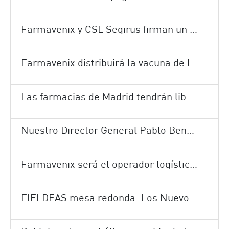
Farmavenix y CSL Seqirus firman un nuevo contrato de cinco años para la distribución de la vacuna de la gripe en España
Farmavenix distribuirá la vacuna de la gripe a nivel nacional en la campaña 2018-2019
Las farmacias de Madrid tendrán libertad de horarios y podrán dispensar medicamentos a domicilio.
Nuestro Director General Pablo Bengoa ofrece una entrevista tras la distribución de la vacuna de la gripe a nivel nacional.
Farmavenix será el operador logístico del laboratorio VegenatHealthcare
FIELDEAS mesa redonda: Los Nuevos Retos Logísticos