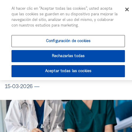
Togg
Al hacer clic en “Aceptar todas las cookies”, usted acepta
Saltar al contenido principal
que las cookies se guarden en su dispositivo para mejorar la
navegación del sitio, analizar el uso del mismo, y colaborar
con nuestros estudios para marketing.
Toda la actualidad
Configuración de cookies
Farmavenix: logística
Rechazarlas todas
que impulsa la
eficiencia hospitalaria
Aceptar todas las cookies
15-03-2026 —