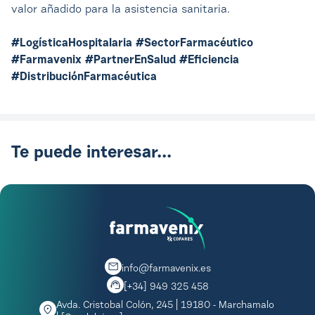
valor añadido para la asistencia sanitaria.
#LogísticaHospitalaria #SectorFarmacéutico
#Farmavenix #PartnerEnSalud #Eficiencia
#DistribuciónFarmacéutica
Te puede interesar...
info@farmavenix.es
[+34] 949 325 458
Avda. Cristobal Colón, 245 | 19180 - Marchamalo