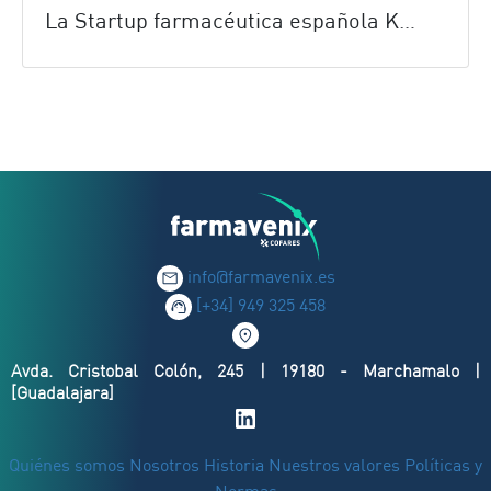
La Startup farmacéutica española Kurasana, nuevo cliente de Farmavenix
info@farmavenix.es
[+34] 949 325 458
Avda. Cristobal Colón, 245 | 19180 - Marchamalo |
[Guadalajara]
Quiénes somos
Nosotros
Historia
Nuestros valores
Políticas y