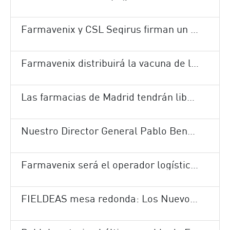
Farmavenix y CSL Seqirus firman un nuevo contrato de cinco años para la distribución de la vacuna de la gripe en España
Farmavenix distribuirá la vacuna de la gripe a nivel nacional en la campaña 2018-2019
Las farmacias de Madrid tendrán libertad de horarios y podrán dispensar medicamentos a domicilio.
Nuestro Director General Pablo Bengoa ofrece una entrevista tras la distribución de la vacuna de la gripe a nivel nacional.
Farmavenix será el operador logístico del laboratorio VegenatHealthcare
FIELDEAS mesa redonda: Los Nuevos Retos Logísticos