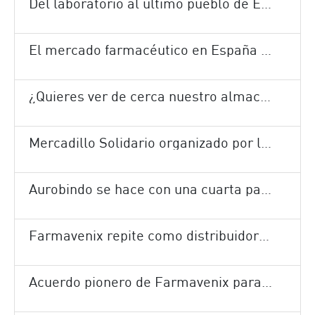
Del laboratorio al último pueblo de España
El mercado farmacéutico en España ha crecido un 1,7% en los últimos doce meses
¿Quieres ver de cerca nuestro almacén?
Mercadillo Solidario organizado por la Fundación Cofares
Aurobindo se hace con una cuarta parte de los medicamentos de la última subasta
Farmavenix repite como distribuidor de la vacuna de la gripe
Acuerdo pionero de Farmavenix para la gestión del calendario vacunal de niños y adultos en Canarias