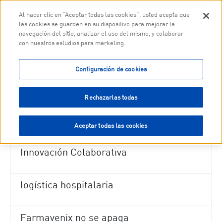
Togg
Al hacer clic en “Aceptar todas las cookies”, usted acepta que
las cookies se guarden en su dispositivo para mejorar la
navegación del sitio, analizar el uso del mismo, y colaborar
con nuestros estudios para marketing.
Saut au contenu principal
Nuevas funcionalidades en el área privada de Farmavenix
Configuración de cookies
Logística Canarias junto a Kern Pharma
Rechazarlas todas
Campaña de la Gripe 2025
Aceptar todas las cookies
Innovación Colaborativa
logística hospitalaria
Farmavenix no se apaga