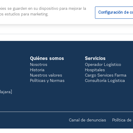
kies se guarden en su dispositivo para mejorar la
Configuración de c
ros estudios para marketing.
os
Noticias
Calidad
farmavenix.
Quiénes somos
Servicios
Nosotros
Operador Logístico
Historia
Hospitales
Nuestros valores
Cargo Services Farma
Políticas y Normas
Consultoría Logística
lajara]
Canal de denuncias
Política de