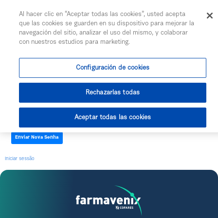
Togg
Al hacer clic en “Aceptar todas las cookies”, usted acepta
Skip to Main Content
que las cookies se guarden en su dispositivo para mejorar la
navegación del sitio, analizar el uso del mismo, y colaborar
con nuestros estudios para marketing.
Esqueceu-se da senha
Nome de Utilizador
Configuración de cookies
Rechazarlas todas
Verificação de Texto
Aceptar todas las cookies
Enviar Nova Senha
Iniciar sessão