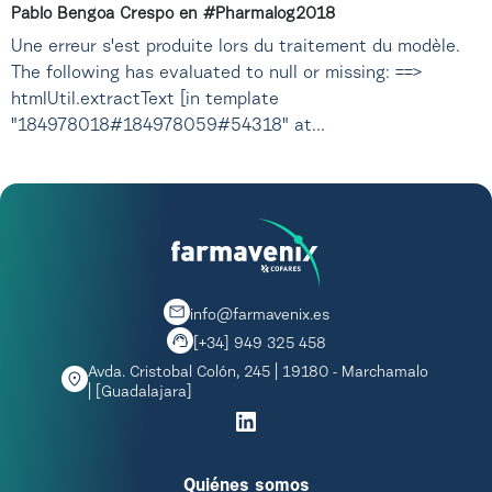
Pablo Bengoa Crespo en #Pharmalog2018
Une erreur s'est produite lors du traitement du modèle.
The following has evaluated to null or missing: ==>
htmlUtil.extractText [in template
"184978018#184978059#54318" at...
info@farmavenix.es
[+34] 949 325 458
Avda. Cristobal Colón, 245 | 19180 - Marchamalo
| [Guadalajara]
Quiénes somos