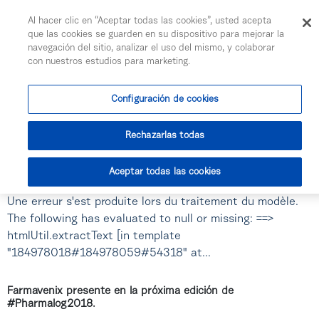
Togg
Al hacer clic en “Aceptar todas las cookies”, usted acepta
Saut au contenu principal
que las cookies se guarden en su dispositivo para mejorar la
Truxima es el tercer bio de @KernPharma , también
navegación del sitio, analizar el uso del mismo, y colaborar
gestionado desde Farmavenix.
con nuestros estudios para marketing.
Une erreur s'est produite lors du traitement du modèle.
The following has evaluated to null or missing: ==>
Configuración de cookies
htmlUtil.extractText [in template
"184978018#184978059#54318" at...
Rechazarlas todas
El equipo de Farmavenix actualizado al 100%. Magnífica
Aceptar todas las cookies
jornada la de ayer durante la #convenciónCOFARES 2018.
Une erreur s'est produite lors du traitement du modèle.
The following has evaluated to null or missing: ==>
htmlUtil.extractText [in template
"184978018#184978059#54318" at...
Farmavenix presente en la próxima edición de
#Pharmalog2018.